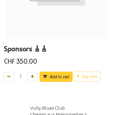
Sponsors 🎸🎸
CHF
350.00
Buy now
Add to cart
Vully Blues Club
Chemin aux Maisonnettes 4